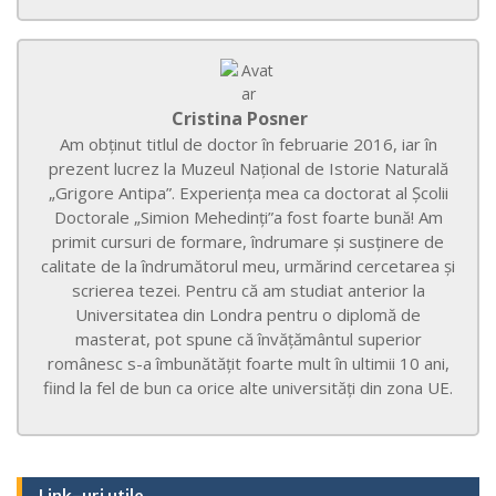
Cristina Posner
Am obținut titlul de doctor în februarie 2016, iar în
prezent lucrez la Muzeul Național de Istorie Naturală
„Grigore Antipa”. Experiența mea ca doctorat al Școlii
Doctorale „Simion Mehedinți”a fost foarte bună! Am
primit cursuri de formare, îndrumare și susținere de
calitate de la îndrumătorul meu, urmărind cercetarea și
scrierea tezei. Pentru că am studiat anterior la
Universitatea din Londra pentru o diplomă de
masterat, pot spune că învățământul superior
românesc s-a îmbunătățit foarte mult în ultimii 10 ani,
fiind la fel de bun ca orice alte universități din zona UE.
Link-uri utile