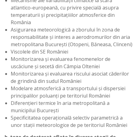
Mecanisme ale variabilităţii climatice la scară
atlantico-europeană, cu privire specială asupra
temperaturii şi precipitaţiiilor atmosferice din
România
Asigurarea meteorologică a zborului în zona de
responsabilitate şi interes a aerodromurilor din aria
metropolitana Bucureşti (Otopeni, Băneasa, Clinceni)
Viscolele din SE României
Monitorizarea şi evaluarea fenomenelor de
uscăciune şi secetă din Câmpia Olteniei
Monitorizarea şi evaluarea riscului asociat căderilor
de grindină din sudul României
Modelare atmosferică a transportului și dispersiei
principalilor poluanți pe teritoriul României
Diferențieri termice în aria metropolitană a
municipilui București
Specificitatea operațională selectiv parametrică a
unor stații meteorologice de pe teritoriul României