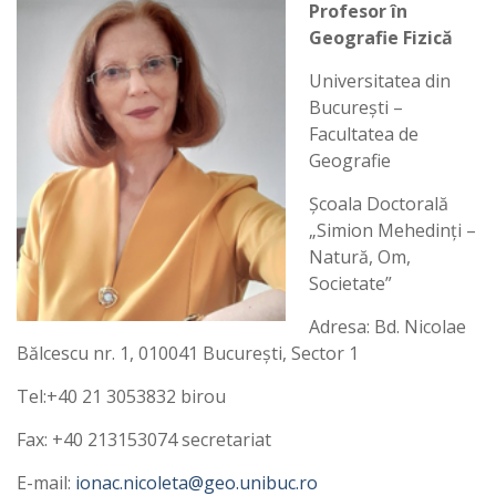
Profesor în
Geografie Fizică
Universitatea din
Bucureşti –
Facultatea de
Geografie
Şcoala Doctorală
„Simion Mehedinţi –
Natură, Om,
Societate”
Adresa: Bd. Nicolae
Bălcescu nr. 1, 010041 Bucureşti, Sector 1
Tel:+40 21 3053832 birou
Fax: +40 213153074 secretariat
E-mail:
ionac.nicoleta@geo.unibuc.ro