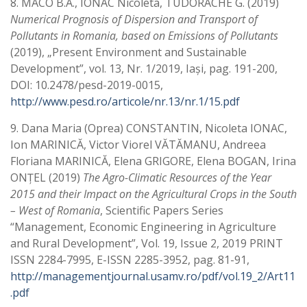
8. MACO B.A., IONAC Nicoleta, TUDORACHE G. (2019)
Numerical Prognosis of Dispersion and Transport of
Pollutants in Romania, based on Emissions of Pollutants
(2019), „Present Environment and Sustainable
Development”, vol. 13, Nr. 1/2019, Iaşi, pag. 191-200,
DOI: 10.2478/pesd-2019-0015,
http://www.pesd.ro/articole/nr.13/nr.1/15.pdf
9. Dana Maria (Oprea) CONSTANTIN, Nicoleta IONAC,
Ion MARINICĂ, Victor Viorel VĂTĂMANU, Andreea
Floriana MARINICĂ, Elena GRIGORE, Elena BOGAN, Irina
ONȚEL (2019)
The Agro-Climatic Resources of the Year
2015 and their Impact on the Agricultural Crops in the South
– West of Romania
, Scientific Papers Series
“Management, Economic Engineering in Agriculture
and Rural Development”, Vol. 19, Issue 2, 2019 PRINT
ISSN 2284-7995, E-ISSN 2285-3952, pag. 81-91,
http://managementjournal.usamv.ro/pdf/vol.19_2/Art11
.pdf