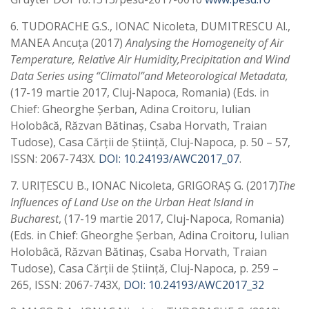
6. TUDORACHE G.S., IONAC Nicoleta, DUMITRESCU Al.,
MANEA Ancuţa (2017)
Analysing the Homogeneity of Air
Temperature, Relative Air Humidity,Precipitation and Wind
Data Series using “Climatol”and Meteorological Metadata,
(17-19 martie 2017, Cluj-Napoca, Romania) (Eds. in
Chief: Gheorghe Şerban, Adina Croitoru, Iulian
Holobâcă, Răzvan Bătinaş, Csaba Horvath, Traian
Tudose), Casa Cărţii de Ştiinţă, Cluj-Napoca, p. 50 – 57,
ISSN: 2067-743X.
DOI: 10.24193/AWC2017_07
.
7. URIŢESCU B., IONAC Nicoleta, GRIGORAŞ G. (2017)
The
Influences of Land Use on the Urban Heat Island in
Bucharest
, (17-19 martie 2017, Cluj-Napoca, Romania)
(Eds. in Chief: Gheorghe Şerban, Adina Croitoru, Iulian
Holobâcă, Răzvan Bătinaş, Csaba Horvath, Traian
Tudose), Casa Cărţii de Ştiinţă, Cluj-Napoca, p. 259 –
265, ISSN: 2067-743X,
DOI: 10.24193/AWC2017_32