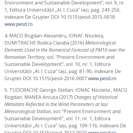
Environment and Sustainable Development”, vol. 9, nr.
1, Editura Universităţii „Al. I. Cuza” Iaşi, pag. 243-250,
indexare De Gruyter DOI 10.1515/pesd-2015-0018
www.pesd.ro
4. MACO Bogdan-Alexandru, IONAC Nicoleta,
DUMITRACHE Rodica Claudia (2016)
Meteorological
Elements Used in the Numerical Forecast of PM10 over the
Romanian Territory
, vol. “Present Environment and
Sustainable Development”, vol. 10, nr. 1, Editura
Universităţii „Al. I. Cuza” Iaşi, pag. 81-90, indexare De
Gruyter DOI 10.1515/pesd-2016-0007
www.pesd.ro
5. TUDORACHE George-Stelian, IONAC Nicoleta , MACO
Bogdan, MANEA Ancuța (2017)
Changes of Historical
Metadata Reflected in the Wind Parameters at Iași
Meteorological Station
, vol. “Present Environment and
Sustainable Development”, vol. 11, nr. 1, Editura
Universităţii „Al. I. Cuza” Iaşi, pag. 109-116, indexare De
Gruyter DOI 10.1515/pesd-2017-0010
www.pesd.ro