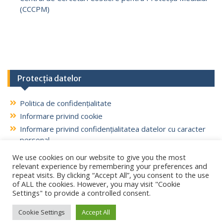
(CCCPM)
Protecția datelor
Politica de confidențialitate
Informare privind cookie
Informare privind confidențialitatea datelor cu caracter
personal
We use cookies on our website to give you the most
relevant experience by remembering your preferences and
repeat visits. By clicking “Accept All”, you consent to the use
of ALL the cookies. However, you may visit "Cookie
Settings" to provide a controlled consent.
Copyright. All rights reserved.
Proudly powered by WordPress
|
Education Hub by
WEN
Cookie Settings
Accept All