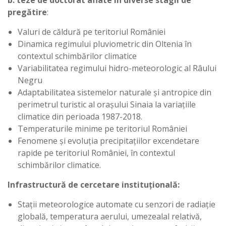
b. teze de doctorat aflate în diverse stagii de
pregătire
:
Valuri de căldură pe teritoriul României
Dinamica regimului pluviometric din Oltenia în
contextul schimbărilor climatice
Variabilitatea regimului hidro-meteorologic al Râului
Negru
Adaptabilitatea sistemelor naturale şi antropice din
perimetrul turistic al oraşului Sinaia la variaţiile
climatice din perioada 1987-2018.
Temperaturile minime pe teritoriul României
Fenomene și evoluția precipitațiilor excendetare
rapide pe teritoriul României, în contextul
schimbărilor climatice.
Infrastructură de cercetare instituţională:
Staţii meteorologice automate cu senzori de radiaţie
globală, temperatura aerului, umezealal relativă,