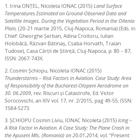
1. Irina ONŢEL, Nicoleta IONAC (2015)
Land Surface
Temperatures Estimated on Ground-Observed Data and
Satellite Images. During the Vegetation Period in the Oltenia
Plain,
(20-21 martie 2015, Cluj-Napoca, Romania) (Eds. in
Chief: Gheorghe Şerban, Adina Croitoru, Iulian
Holobâcă, Răzvan Bătinaş, Csaba Horvath, Traian
Tudose), Casa Cărţii de Ştiinţă, Cluj-Napoca, p. 80 – 87,
ISSN: 2067-743X.
2. Cosmin Şchiopu, Nicoleta IONAC (2015)
Thunderstorms – Risk Factors in Aviation. Case Study: Area
of Responsibility of the Bucharest-Otopeni Aerodrome on
30. 06.2009
, rev. Riscuri şi Catastrofe, Ed. Victor
Sorocovschi, an XIV vol. 17, nr. 2/2015, pag 49-55; ISSN:
1584-5273.
3. ŞCHIOPU Cosmin Liviu, IONAC Nicoleta (2015)
Icing –
A Risk Factor in Aviation. A Case Study: The Plane Crash in
the Apuseni Mts. (Romania) on 20.01.2014,
vol. “Present