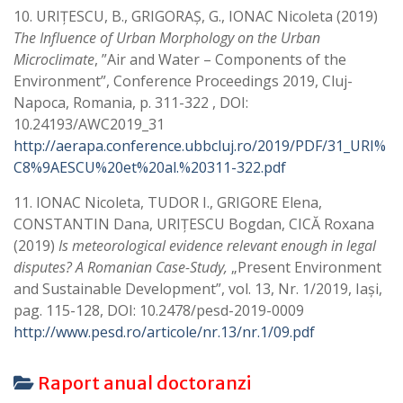
10. URIȚESCU, B., GRIGORAȘ, G., IONAC Nicoleta (2019)
The Influence of Urban Morphology on the Urban
Microclimate
, ”Air and Water – Components of the
Environment”, Conference Proceedings 2019, Cluj-
Napoca, Romania, p. 311-322 , DOI:
10.24193/AWC2019_31
http://aerapa.conference.ubbcluj.ro/2019/PDF/31_URI%
C8%9AESCU%20et%20al.%20311-322.pdf
11. IONAC Nicoleta, TUDOR I., GRIGORE Elena,
CONSTANTIN Dana, URIŢESCU Bogdan, CICĂ Roxana
(2019)
Is meteorological evidence relevant enough in legal
disputes? A Romanian Case-Study,
„Present Environment
and Sustainable Development”, vol. 13, Nr. 1/2019, Iaşi,
pag. 115-128, DOI: 10.2478/pesd-2019-0009
http://www.pesd.ro/articole/nr.13/nr.1/09.pdf
Raport anual doctoranzi