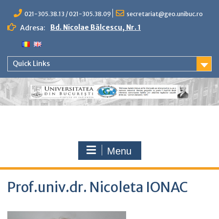
Skip
to
021-305.38.13 / 021-305.38.09
secretariat@geo.unibuc.ro
content
Bd. Nicolae Bălcescu, Nr. 1
Adresa:
Quick Links
Menu
Prof.univ.dr. Nicoleta IONAC