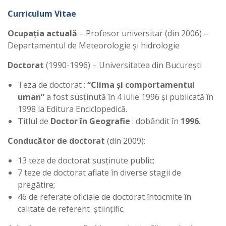
Curriculum Vitae
Ocupaţia actuală
– Profesor universitar (din 2006) –
Departamentul de Meteorologie şi hidrologie
Doctorat
(1990-1996) – Universitatea din Bucureşti
Teza de doctorat :
“Clima şi comportamentul
uman”
a fost susţinută în 4 iulie 1996 şi publicată în
1998 la Editura Enciclopedică.
Titlul de
Doctor în Geografie
: dobândit în
1996
.
Conducător de doctorat
(din 2009):
13 teze de doctorat susţinute public;
7 teze de doctorat aflate în diverse stagii de
pregătire;
46 de referate oficiale de doctorat întocmite în
calitate de referent ştiinţific.